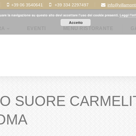
+39 06 3540641
+39 334 2297497
info@villamon
uare la navigazione su questo sito devi accettare l'uso dei cookie presenti.
Leggi l'in
Accetto
RA
EVENTI
MENÙ RISTORANTE
G
LO SUORE CARMELI
OMA