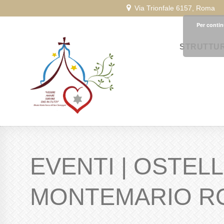
Via Trionfale 6157, Roma
Per contin
STRUTTU
EVENTI | OSTEL
MONTEMARIO R